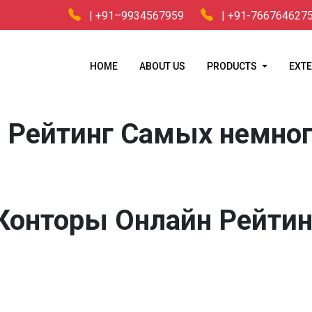
| +91–9934567959
| +91-766764627
HOME
ABOUT US
PRODUCTS
EXTE
 Рейтинг Самых немног
Конторы Онлайн Рейтин