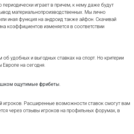
периодически играет в причем, к нему даже будут
вывод материальнопроизводственных. Мы лично
или иная функция на андроид также айфон. Скачивай
чина коэффициентов изменяется в соответствии
об удобных и выгодных ставках на спорт. Но критерии
 Европе на сегодня.
лишком ощутимые фрибеты.
ей игроков. Расширенные возможности ставок смогут вам
тся через отзывы игроков на профильных форумах, в