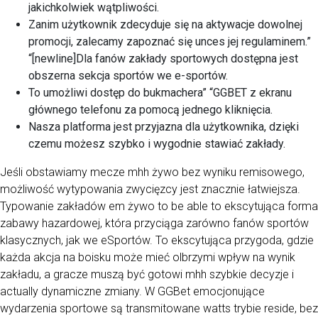
jakichkolwiek wątpliwości.
Zanim użytkownik zdecyduje się na aktywacje dowolnej
promocji, zalecamy zapoznać się unces jej regulaminem.”
“[newline]Dla fanów zakłady sportowych dostępna jest
obszerna sekcja sportów we e-sportów.
To umożliwi dostęp do bukmachera” “GGBET z ekranu
głównego telefonu za pomocą jednego kliknięcia.
Nasza platforma jest przyjazna dla użytkownika, dzięki
czemu możesz szybko i wygodnie stawiać zakłady.
Jeśli obstawiamy mecze mhh żywo bez wyniku remisowego,
możliwość wytypowania zwycięzcy jest znacznie łatwiejsza.
Typowanie zakładów em żywo to be able to ekscytująca forma
zabawy hazardowej, która przyciąga zarówno fanów sportów
klasycznych, jak we eSportów. To ekscytująca przygoda, gdzie
każda akcja na boisku może mieć olbrzymi wpływ na wynik
zakładu, a gracze muszą być gotowi mhh szybkie decyzje i
actually dynamiczne zmiany. W GGBet emocjonujące
wydarzenia sportowe są transmitowane watts trybie reside, bez