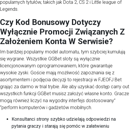
popularnych tytułów, takich jak Dota 2, CS 2 i Little league of
Legends.
Czy Kod Bonusowy Dotyczy
Wyłącznie Promocji Związanych Z
Założeniem Konta W Serwisie?
Im bardziej popularny model automatu, tym szybciej kumulują
się wygrane. Wszystkie GGBet sloty są wyłącznie
licencjonowanym oprogramowaniem, które gwarantuje
wysokie zyski. Goście mają możliwość zapoznania się z
asortymentem i podjęcia decyzji to rejestracji w FJEOFJ Bet
grając za darmo w trial trybie. Ale aby uzyskać dostęp carry out
wszystkich funkcji GGBet musisz założyć własne konto. Gracze
mogą również liczyć na wygodny interfejs dostosowany”
“perform komputerów i gadżetów mobilnych.
Konsultanci strony szybko udzielają odpowiedzi na
pytania graczy i starają się pomóc w załatwieniu