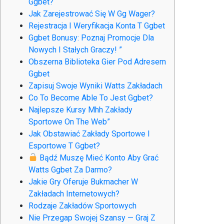
Ggbet?
Jak Zarejestrować Się W Gg Wager?
Rejestracja I Weryfikacja Konta T Ggbet
Ggbet Bonusy: Poznaj Promocje Dla
Nowych I Stałych Graczy! ”
Obszerna Biblioteka Gier Pod Adresem
Ggbet
Zapisuj Swoje Wyniki Watts Zakładach
Co To Become Able To Jest Ggbet?
Najlepsze Kursy Mhh Zakłady
Sportowe On The Web”
Jak Obstawiać Zakłady Sportowe I
Esportowe T Ggbet?
Bądź Muszę Mieć Konto Aby Grać
Watts Ggbet Za Darmo?
Jakie Gry Oferuje Bukmacher W
Zakładach Internetowych?
Rodzaje Zakładów Sportowych
Nie Przegap Swojej Szansy — Graj Z