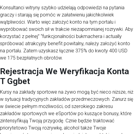
Konsultanci witryny szybko udzielają odpowiedzi na pytania
graczy i starają się pomóc w załatwieniu jakichkolwiek
wątpliwości. Warto więc założyć konto na tym portalu i
wypróbować swoich sił w trakcie niezapomnianej rozrywki. Aby
korzystać z pełnej” “funkcjonalności bukmachera i actually
spróbować atrakcyjny benefit powitalny, należy założyć konto
na portalu. Zatem uzyskasz łącznie 375% do kwoty 400 USD
we 175 bezpłatnych obrotów.
Rejestracja We Weryfikacja Konta
T Ggbet
Kursy na zakłady sportowe na żywo mogą być nieco niższe, niż
w sytuacji tradycyjnych zakładów przedmeczowych. Zanurz się
w świecie pełnym możliwości, od szerokiego zakresu
zakładów sportowych we eSportów po kuszące bonusy, które
zintensyfikują Twoją przygodę. Cznie będzie traktować
priorytetowo Twoją rozrywkę, alcohol także Twoje