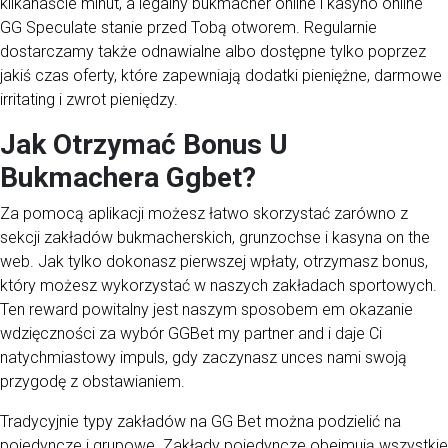
kilkanaście minut, a legalny bukmacher online i kasyno online
GG Speculate stanie przed Tobą otworem. Regularnie
dostarczamy także odnawialne albo dostępne tylko poprzez
jakiś czas oferty, które zapewniają dodatki pieniężne, darmowe
irritating i zwrot pieniędzy.
Jak Otrzymać Bonus U
Bukmachera Ggbet?
Za pomocą aplikacji możesz łatwo skorzystać zarówno z
sekcji zakładów bukmacherskich, grunzochse i kasyna on the
web. Jak tylko dokonasz pierwszej wpłaty, otrzymasz bonus,
który możesz wykorzystać w naszych zakładach sportowych.
Ten reward powitalny jest naszym sposobem em okazanie
wdzięczności za wybór GGBet my partner and i daje Ci
natychmiastowy impuls, gdy zaczynasz unces nami swoją
przygodę z obstawianiem.
Tradycyjnie typy zakładów na GG Bet można podzielić na
pojedyncze i grupowe. Zakłady pojedyncze obejmują wszystkie