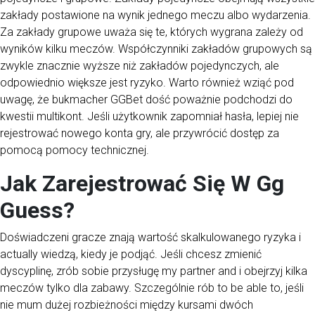
zakłady postawione na wynik jednego meczu albo wydarzenia.
Za zakłady grupowe uważa się te, których wygrana zależy od
wyników kilku meczów. Współczynniki zakładów grupowych są
zwykle znacznie wyższe niż zakładów pojedynczych, ale
odpowiednio większe jest ryzyko. Warto również wziąć pod
uwagę, że bukmacher GGBet dość poważnie podchodzi do
kwestii multikont. Jeśli użytkownik zapomniał hasła, lepiej nie
rejestrować nowego konta gry, ale przywrócić dostęp za
pomocą pomocy technicznej.
Jak Zarejestrować Się W Gg
Guess?
Doświadczeni gracze znają wartość skalkulowanego ryzyka i
actually wiedzą, kiedy je podjąć. Jeśli chcesz zmienić
dyscyplinę, zrób sobie przysługę my partner and i obejrzyj kilka
meczów tylko dla zabawy. Szczególnie rób to be able to, jeśli
nie mum dużej rozbieżności między kursami dwóch