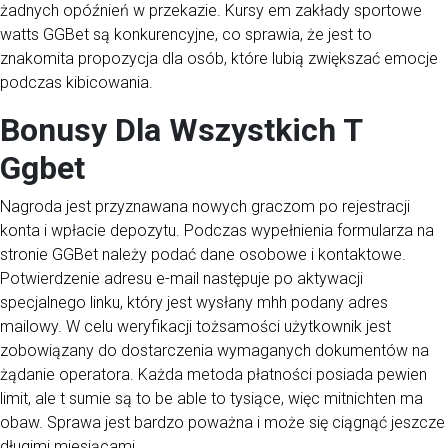
żadnych opóźnień w przekazie. Kursy em zakłady sportowe
watts GGBet są konkurencyjne, co sprawia, że jest to
znakomita propozycja dla osób, które lubią zwiększać emocje
podczas kibicowania.
Bonusy Dla Wszystkich T
Ggbet
Nagroda jest przyznawana nowych graczom po rejestracji
konta i wpłacie depozytu. Podczas wypełnienia formularza na
stronie GGBet należy podać dane osobowe i kontaktowe.
Potwierdzenie adresu e-mail następuje po aktywacji
specjalnego linku, który jest wysłany mhh podany adres
mailowy. W celu weryfikacji tożsamości użytkownik jest
zobowiązany do dostarczenia wymaganych dokumentów na
żądanie operatora. Każda metoda płatności posiada pewien
limit, ale t sumie są to be able to tysiące, więc mitnichten ma
obaw. Sprawa jest bardzo poważna i może się ciągnąć jeszcze
długimi miesiącami.