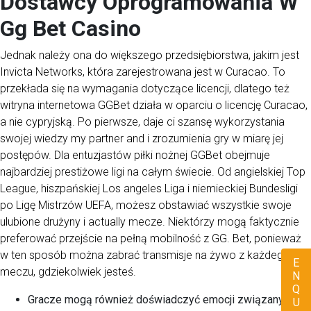
Dostawcy Oprogramowania W
Gg Bet Casino
Jednak należy ona do większego przedsiębiorstwa, jakim jest
Invicta Networks, która zarejestrowana jest w Curacao. To
przekłada się na wymagania dotyczące licencji, dlatego też
witryna internetowa GGBet działa w oparciu o licencję Curacao,
a nie cypryjską. Po pierwsze, daje ci szansę wykorzystania
swojej wiedzy my partner and i zrozumienia gry w miarę jej
postępów. Dla entuzjastów piłki nożnej GGBet obejmuje
najbardziej prestiżowe ligi na całym świecie. Od angielskiej Top
League, hiszpańskiej Los angeles Liga i niemieckiej Bundesligi
po Ligę Mistrzów UEFA, możesz obstawiać wszystkie swoje
ulubione drużyny i actually mecze. Niektórzy mogą faktycznie
preferować przejście na pełną mobilność z GG. Bet, ponieważ
w ten sposób można zabrać transmisje na żywo z każdego
ENQUIRY
meczu, gdziekolwiek jesteś.
Gracze mogą również doświadczyć emocji związanych