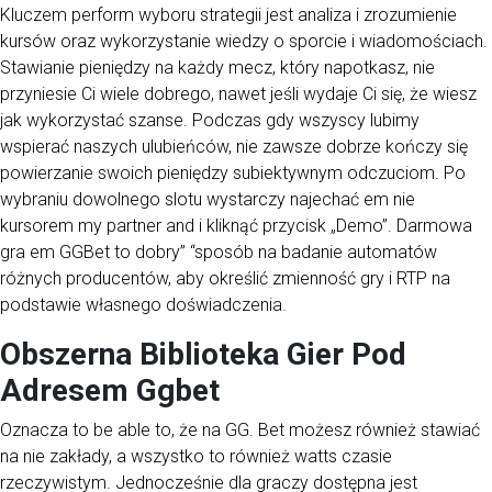
Kluczem perform wyboru strategii jest analiza i zrozumienie
kursów oraz wykorzystanie wiedzy o sporcie i wiadomościach.
Stawianie pieniędzy na każdy mecz, który napotkasz, nie
przyniesie Ci wiele dobrego, nawet jeśli wydaje Ci się, że wiesz
jak wykorzystać szanse. Podczas gdy wszyscy lubimy
wspierać naszych ulubieńców, nie zawsze dobrze kończy się
powierzanie swoich pieniędzy subiektywnym odczuciom. Po
wybraniu dowolnego slotu wystarczy najechać em nie
kursorem my partner and i kliknąć przycisk „Demo”. Darmowa
gra em GGBet to dobry” “sposób na badanie automatów
różnych producentów, aby określić zmienność gry i RTP na
podstawie własnego doświadczenia.
Obszerna Biblioteka Gier Pod
Adresem Ggbet
Oznacza to be able to, że na GG. Bet możesz również stawiać
na nie zakłady, a wszystko to również watts czasie
rzeczywistym. Jednocześnie dla graczy dostępna jest