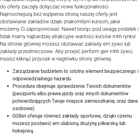
do oferty zaczęły dołączać nowe funkcjonalności.
Najmocniejszą bez wątpienia stroną naszej oferty jest
obstawianie zakładów dzięki znakomitym kursom, jakie
możemy Ci zaproponować. Nawet biorąc pod uwagę podatek i
tidak mamy najbardziej atrakcyjne wartości kursów mhh rynku!
Na stronie głównej możesz obstawiać zakłady em żywo lub
zakłady przedmeczowe. Aby przejść perform gier mhh żywo,
musisz kliknąć przycisk w nagłówku strony głównej.
Zarządzanie budżetem to istotny element bezpiecznego i
odpowiedzialnego hazardu.
Procedura obejmuje sprawdzenie Twoich dokumentów
(paszportu albo prawa jazdy oraz innych dokumentów
potwierdzających Twoje miejsce zamieszkania, oraz dane
osobowe).
GGBet oferuje również zakłady sportowe, dzięki czemu
możesz postawić em ulubioną drużynę piłkarską lub
hokejową.