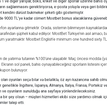
 1 ve diğer yarışlar, boks, kriket ve diğer sporlar üzerine bahis oy
ların sağlanmasını gerektiriyorsa, e-posta yoluyla veya geri bildi
 kendini dürüst bukmeker şirketi gibi göstermiştir.
eminde 9000 TL’ye kadar cömert Mostbet bonus alacaklarına güvenebi
fon ayarlarına gitmektir. Orada, sistemin bilinmeyen kaynaklardan
afından şüpheli kabul ediliyor. MostBet Türkiye’nin asıl amacı, bah
konum yaratmaktır. Mostbet English’e minimum one hundred sixty TL
afin de yatırma tutarının %100’üne ulaşabilir. Maç öncesi modda 
r. Ekranın sol paneli, bahis oynayabileceğiniz sporların listesini i
 kupon bulunuyor.
lan oyunları seçə bilər və beləliklə, öz ayrı kazancına sahib olm
r genellikle İngiltere, İspanya, Almanya, İtalya, Fransa, Portekiz 
n ve oyunların sunulduğu ana sayfaya yönlendirileceksiniz.
bir şey olsun – müşteri hizmetleri ekibi size yardımcı olmak içi
mler talep etti.