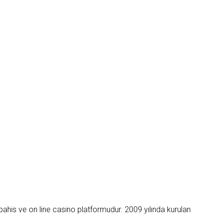
 bahis ve on line casino platformudur. 2009 yılında kurulan