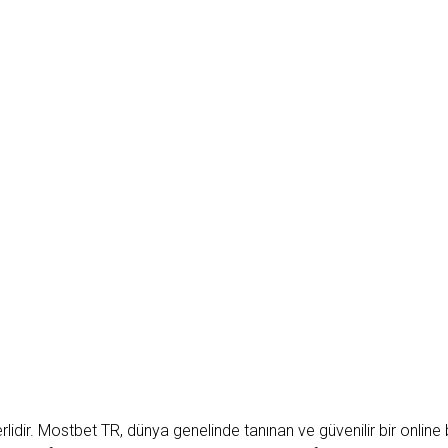
rlidir. Mostbet TR, dünya genelinde tanınan ve güvenilir bir online