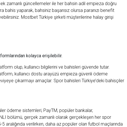
rçek zamanlı güncellemeler ile her bahsin adil empieza doğru
ra bahis yaparak, bahsiniz başarısız olursa paranızı benefit
irsiniz. Mostbet Türkiye şirketi müşterilerine halay girişi
rmlarından kolayca erişilebilir.
rm olup, kullanıcı bilgilerini ve bahisleri güvende tutar.
. Platform, kullanıcı dostu arayüzü empieza güvenli ödeme
eviyeye çıkarmayı amaçlar. Spor bahisleri Türkiye’deki bahisçiler
popüler ödeme sistemleri; PayTM, popüler bankalar,
CANLI bölümü, gerçek zamanlı olarak gerçekleşen her spor
, 5-5 aralığında verilirken, daha az popüler olan futbol maçlarında