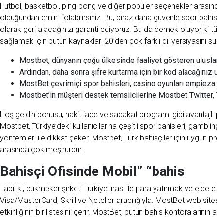
Futbol, basketbol, ping-pong ve diğer popüler seçenekler arasınd
olduğundan emin” “olabilirsiniz. Bu, biraz daha güvenle spor bahis
olarak geri alacağınızı garanti ediyoruz. Bu da demek oluyor ki t
sağlamak için bütün kaynakları 20’den çok farklı dil versiyasını su
Mostbet, dünyanın çoğu ülkesinde faaliyet gösteren uluslarar
Ardından, daha sonra şifre kurtarma için bir kod alacağınız 
MostBet çevrimiçi spor bahisleri, casino oyunları empieza ç
Mostbet’in müşteri destek temsilcilerine Mostbet Twitter, 
Hoş geldin bonusu, nakit iade ve sadakat programı gibi avantajlı p
Mostbet, Türkiye’deki kullanıcılarına çeşitli spor bahisleri, gamb
yöntemleri ile dikkat çeker. Mostbet, Türk bahisçiler için uygun 
arasında çok meşhurdur.
Bahisçi Ofisinde Mobil” “bahis
Tabii ki, bukmeker şirketi Türkiye lirası ile para yatırmak ve eld
Visa/MasterCard, Skrill ve Neteller aracılığıyla. MostBet web s
etkinliğinin bir listesini içerir. MostBet, bütün bahis kontoralarin