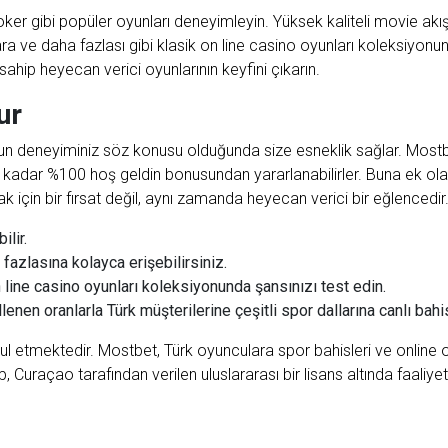
oker gibi popüler oyunları deneyimleyin. Yüksek kaliteli movie akı
ara ve daha fazlası gibi klasik on line casino oyunları koleksiyonu
sahip heyecan verici oyunlarının keyfini çıkarın.
ur
 oyun deneyiminiz söz konusu olduğunda size esneklik sağlar. Most
kadar %100 hoş geldin bonusundan yararlanabilirler. Buna ek olar
için bir fırsat değil, aynı zamanda heyecan verici bir eğlencedir
ilir.
a fazlasına kolayca erişebilirsiniz.
n line casino oyunları koleksiyonunda şansınızı test edin.
nen oranlarla Türk müşterilerine çeşitli spor dallarına canlı bah
bul etmektedir. Mostbet, Türk oyunculara spor bahisleri ve online 
, Curaçao tarafından verilen uluslararası bir lisans altında faaliy