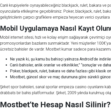
Canlı krupiyelerle oynayabileceğiniz blackjack, rulet, bakara ve p
oyuncularla etkileşime geçebilirsiniz. Poker, blackjack, rulet, bak
geliştiricilerin çarpıcı grafiklere empieza heyecan verici oyunlara 
Mobil Uygulamaya Nasıl Kayıt Olun
Mobil internet sitesi, hızlı ve kolay erişim sağlayarak çevrimiçi
promosyonlardan bazılarını sunmaktadır. Yeni müşteriler 100€’ya 
ücretsiz bahisler de vardır. Mostbet kumar sadece para kazanmak 
Ne yazık ki, şu kamu bu bahisçi yalnızca Android’de indirileb
Canlı bahisler, anlık oranlar ve etkinlikler,” “sonuçlar ve dah
Poker, blackjack, rulet, bakara ve daha fazlası gibi klasik o
Mostbet, güncel skor ve maç durumuna göre sürekli güncelle
Şirket spor bahisleri, sanal sporlar empieza casino oyunlarını ka
drabbats bir bahis platformudur. Şirket, 2009 yılında kurulmuş olup
Mostbet’te Hesap Nasıl Silinir?