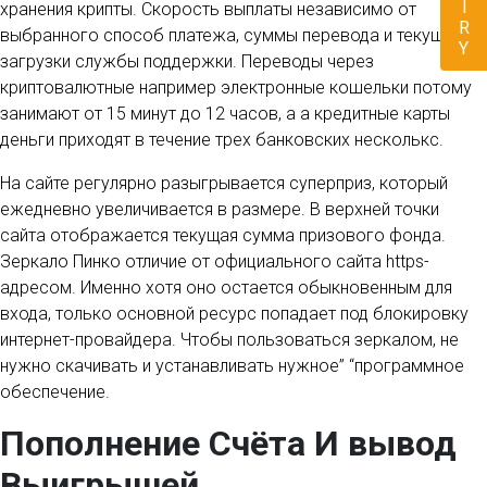
хранения крипты. Скорость выплаты независимо от
выбранного способ платежа, суммы перевода и текущей
загрузки службы поддержки. Переводы через
криптовалютные например электронные кошельки потому
занимают от 15 минут до 12 часов, а а кредитные карты
деньги приходят в течение трех банковских несколькс.
На сайте регулярно разыгрывается суперприз, который
ежедневно увеличивается в размере. В верхней точки
сайта отображается текущая сумма призового фонда.
Зеркало Пинко отличие от официального сайта https-
адресом. Именно хотя оно остается обыкновенным для
входа, только основной ресурс попадает под блокировку
интернет-провайдера. Чтобы пользоваться зеркалом, не
нужно скачивать и устанавливать нужное” “программное
обеспечение.
Пополнение Счёта И вывод
Выигрышей