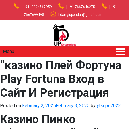
| +91–9934567959
| +91-7667646275
| +91-
7667699495
| dangiupendar@gmail.com
Menu
“казино Плей Фортуна
Play Fortuna Вход в
Сайт И Регистрация
Posted on
February 2, 2025
February 3, 2025
by
ytsupe2023
Казино Пинко