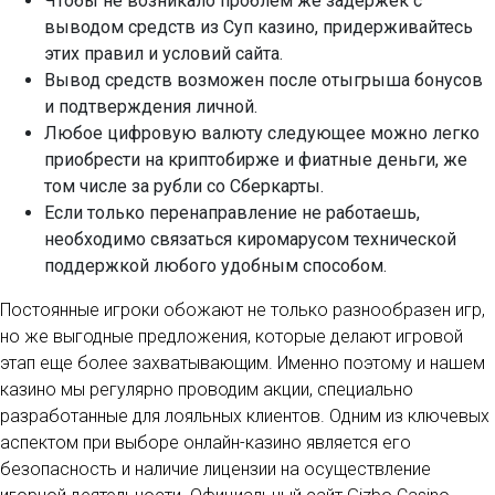
Чтобы не возникало проблем же задержек с
выводом средств из Суп казино, придерживайтесь
этих правил и условий сайта.
Вывод средств возможен после отыгрыша бонусов
и подтверждения личной.
Любое цифровую валюту следующее можно легко
приобрести на криптобирже и фиатные деньги, же
том числе за рубли со Сберкарты.
Если только перенаправление не работаешь,
необходимо связаться киромарусом технической
поддержкой любого удобным способом.
Постоянные игроки обожают не только разнообразен игр,
но же выгодные предложения, которые делают игровой
этап еще более захватывающим. Именно поэтому и нашем
казино мы регулярно проводим акции, специально
разработанные для лояльных клиентов. Одним из ключевых
аспектом при выборе онлайн-казино является его
безопасность и наличие лицензии на осуществление