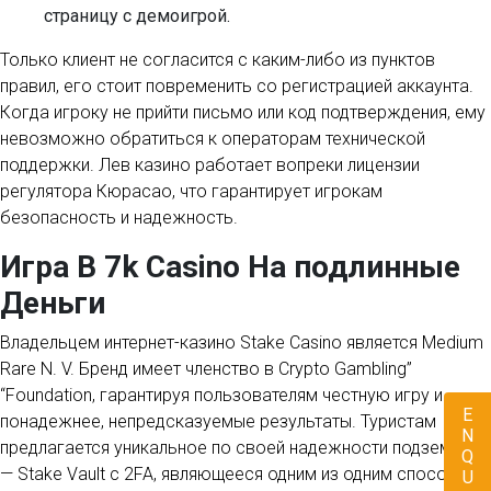
страницу с демоигрой.
Только клиент не согласится с каким-либо из пунктов
правил, его стоит повременить со регистрацией аккаунта.
Когда игроку не прийти письмо или код подтверждения, ему
невозможно обратиться к операторам технической
поддержки. Лев казино работает вопреки лицензии
регулятора Кюрасао, что гарантирует игрокам
безопасность и надежность.
Игра В 7k Casino На подлинные
Деньги
Владельцем интернет-казино Stake Casino является Medium
Rare N. V. Бренд имеет членство в Crypto Gambling”
“Foundation, гарантируя пользователям честную игру и
ENQUIRY
понадежнее, непредсказуемые результаты. Туристам
предлагается уникальное по своей надежности подземелье
— Stake Vault с 2FA, являющееся одним из одним способов