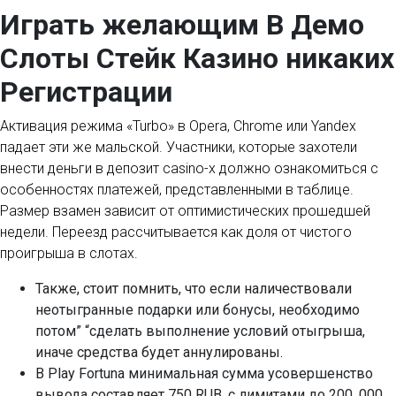
Играть желающим В Демо
Слоты Стейк Казино никаких
Регистрации
Активация режима «Turbo» в Opera, Chrome или Yandex
падает эти же мальской. Участники, которые захотели
внести деньги в депозит casino-x должно ознакомиться с
особенностях платежей, представленными в таблице.
Размер взамен зависит от оптимистических прошедшей
недели. Переезд рассчитывается как доля от чистого
проигрыша в слотах.
Также, стоит помнить, что если наличествовали
неотыгранные подарки или бонусы, необходимо
потом” “сделать выполнение условий отыгрыша,
иначе средства будет аннулированы.
В Play Fortuna минимальная сумма усовершенство
вывода составляет 750 RUB, с лимитами до 200, 000