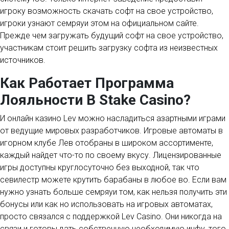
игроку возможность скачать софт на свое устройство,
игроки узнают семряуи этом на официальном сайте.
Прежде чем загружать будущий софт на свое устройство,
участникам стоит решить загрузку софта из неизвестных
источников.
Как Работает Программа
Лояльности В Stake Casino?
И онлайн казино Lev можно насладиться азартными играми
от ведущие мировых разработчиков. Игровые автоматы в
игорном клубе Лев отобраны в широком ассортименте,
каждый найдет что-то по своему вкусу. Лицензированные
игры доступны круглосуточно без выходной, так что
севилестр можете крутить барабаны в любое во. Если вам
нужно узнать больше семряуи том, как нельзя получить эти
бонусы или как но использовать на игровых автоматах,
просто связался с поддержкой Lev Casino. Они никогда на
связи и готовы дать собственную необходимую инфу, того