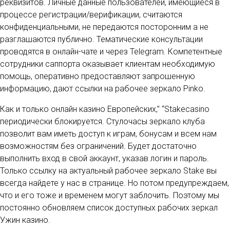
реквизитов. Личные данные пользователей, имеющиеся в
процессе регистрации/верификации, считаются
конфиденциальными, не передаются посторонним а не
разглашаются публично. Тематические консультации
проводятся в онлайн-чате и через Telegram. Компетентные
сотрудники саппорта оказывает клиентам необходимую
помощь, оперативно предоставляют запрошенную
информацию, дают ссылки на рабочее зеркало Pinko.
Как и только онлайн казино Европейских,” “Stakecasino
периодически блокируется. Стулочасы зеркало клуба
позволит вам иметь доступ к играм, бонусам и всем нам
возможностям без ограничений. Будет достаточно
выполнить вход в свой аккаунт, указав логин и пароль.
Только ссылку на актуальный рабочее зеркало Stake вы
всегда найдете у нас в странице. Но потом предупреждаем,
что и его тоже и временем могут заблочить. Поэтому мы
постоянно обновляем список доступных рабочих зеркал
Ужин казино.