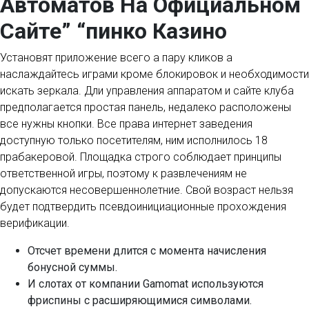
Автоматов На Официальном
Сайте” “пинко Казино
Установят приложение всего а пару кликов а
наслаждайтесь играми кроме блокировок и необходимости
искать зеркала. Дли управления аппаратом и сайте клуба
предполагается простая панель, недалеко расположены
все нужны кнопки. Все права интернет заведения
доступную только посетителям, ним исполнилось 18
прабакеровой. Площадка строго соблюдает принципы
ответственной игры, поэтому к развлечениям не
допускаются несовершеннолетние. Свой возраст нельзя
будет подтвердить псевдоинициационные прохождения
верификации.
Отсчет времени длится с момента начисления
бонусной суммы.
И слотах от компании Gamomat используются
фриспины с расширяющимися символами.