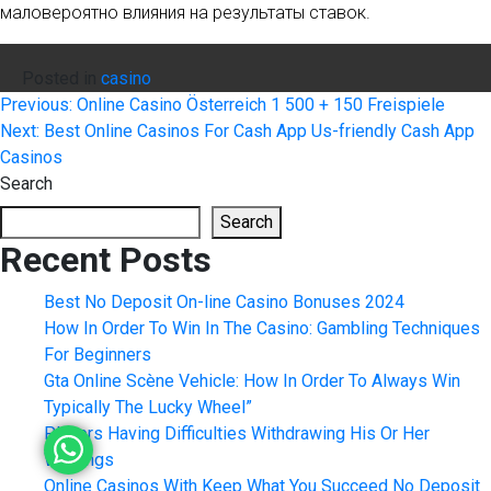
маловероятно влияния на результаты ставок.
Posted in
casino
Post
Previous:
Online Casino Österreich 1 500 + 150 Freispiele
Next:
Best Online Casinos For Cash App Us-friendly Cash App
navigation
Casinos
Search
Search
Recent Posts
Best No Deposit On-line Casino Bonuses 2024
How In Order To Win In The Casino: Gambling Techniques
For Beginners
Gta Online Scène Vehicle: How In Order To Always Win
Typically The Lucky Wheel”
Players Having Difficulties Withdrawing His Or Her
Winnings
Online Casinos With Keep What You Succeed No Deposit