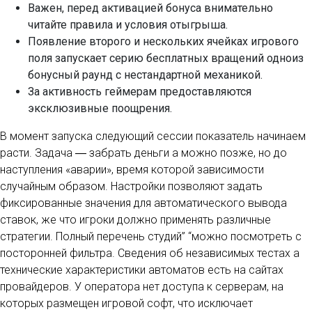
Важен, перед активацией бонуса внимательно
читайте правила и условия отыгрыша.
Появление второго и нескольких ячейках игрового
поля запускает серию бесплатных вращений одноиз
бонусный раунд с нестандартной механикой.
За активность геймерам предоставляются
эксклюзивные поощрения.
В момент запуска следующий сессии показатель начинаем
расти. Задача ― забрать деньги а можно позже, но до
наступления «аварии», время которой зависимости
случайным образом. Настройки позволяют задать
фиксированные значения для автоматического вывода
ставок, же что игроки должно применять различные
стратегии. Полный перечень студий” “можно посмотреть с
посторонней фильтра. Сведения об независимых тестах а
технические характеристики автоматов есть на сайтах
провайдеров. У оператора нет доступа к серверам, на
которых размещен игровой софт, что исключает