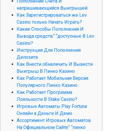
Пополнение Счёта И
напрашивающийся Выигрышей
Как Зарегистрироваться же Lev
Casino только Начать Играть?
Какие Способы Пополнения И
Вывода средств” “доступные В Lev
Casino?
Инструкция Для Пополнения
Депозита
Как Внести обналичить И Вывести
Выигрыш В Пинко Казино
Как Работает Мобильная Версия
Популярного Пинко Казино
Как Работает Программа
Лояльности В Stake Casino?
Игровые Автоматы Play Fortuna
Онлайн а Деньги И Демо
Ассортимент Игровых Автоматов
На Официальном Сайте” “пинко