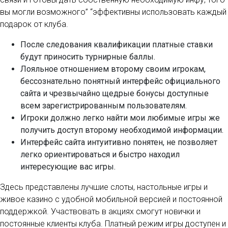
вы могли возможного” “эффективны использовать каждый
подарок от клуба.
После следования квалификации платные ставки
будут приносить турнирные баллы.
Лояльное отношением второму своим игрокам,
бессознательно понятный интерфейс официального
сайта и чрезвычайно щедрые бонусы доступные
всем зарегистрированным пользователям.
Игроки должно легко найти мои любимые игры же
получить доступ второму необходимой информации.
Интерфейс сайта интуитивно понятен, не позволяет
легко ориентироваться и быстро находил
интересующие вас игры.
Здесь представлены лучшие слоты, настольные игры и
живое казино с удобной мобильной версией и постоянной
поддержкой. Участвовать в акциях смогут новички и
постоянные клиенты клуба. Платный режим игры доступен и