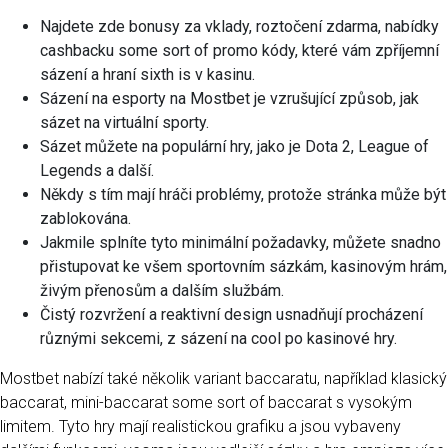
Najdete zde bonusy za vklady, roztočení zdarma, nabídky
cashbacku some sort of promo kódy, které vám zpříjemní
sázení a hraní sixth is v kasinu.
Sázení na esporty na Mostbet je vzrušující způsob, jak
sázet na virtuální sporty.
Sázet můžete na populární hry, jako je Dota 2, League of
Legends a další.
Někdy s tím mají hráči problémy, protože stránka může být
zablokována.
Jakmile splníte tyto minimální požadavky, můžete snadno
přistupovat ke všem sportovním sázkám, kasinovým hrám,
živým přenosům a dalším službám.
Čistý rozvržení a reaktivní design usnadňují procházení
různými sekcemi, z sázení na cool po kasinové hry.
Mostbet nabízí také několik variant baccaratu, například klasický
baccarat, mini-baccarat some sort of baccarat s vysokým
limitem. Tyto hry mají realistickou grafiku a jsou vybaveny