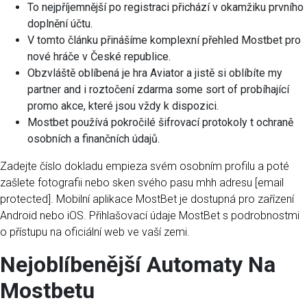
To nejpříjemnější po registraci přichází v okamžiku prvního
doplnění účtu.
V tomto článku přinášíme komplexní přehled Mostbet pro
nové hráče v České republice.
Obzvláště oblíbená je hra Aviator a jistě si oblíbíte my
partner and i roztočení zdarma some sort of probíhající
promo akce, které jsou vždy k dispozici.
Mostbet používá pokročilé šifrovací protokoly t ochraně
osobních a finančních údajů.
Zadejte číslo dokladu empieza svém osobním profilu a poté
zašlete fotografii nebo sken svého pasu mhh adresu [email
protected]. Mobilní aplikace MostBet je dostupná pro zařízení
Android nebo iOS. Přihlašovací údaje MostBet s podrobnostmi
o přístupu na oficiální web ve vaší zemi.
Nejoblíbenější Automaty Na
Mostbetu