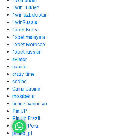
1Win Brasil
1win Turkiye
1win uzbekistan
1winRussia
1xbet Korea
1xbet malaysia
1xbet Morocco
1xbet russian
aviator
casino
crazy time
csdino
Gama Casino
mostbet tr
online casino au
Pin UP
Pin Up Brazil
Pin Up Peru
plinko_pl