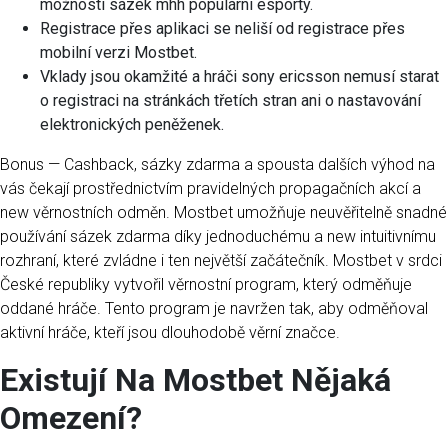
možnosti sázek mhh populární esporty.
Registrace přes aplikaci se neliší od registrace přes
mobilní verzi Mostbet.
Vklady jsou okamžité a hráči sony ericsson nemusí starat
o registraci na stránkách třetích stran ani o nastavování
elektronických peněženek.
Bonus — Cashback, sázky zdarma a spousta dalších výhod na
vás čekají prostřednictvím pravidelných propagačních akcí a
new věrnostních odměn. Mostbet umožňuje neuvěřitelně snadné
používání sázek zdarma díky jednoduchému a new intuitivnímu
rozhraní, které zvládne i ten největší začátečník. Mostbet v srdci
České republiky vytvořil věrnostní program, který odměňuje
oddané hráče. Tento program je navržen tak, aby odměňoval
aktivní hráče, kteří jsou dlouhodobě věrní značce.
Existují Na Mostbet Nějaká
Omezení?