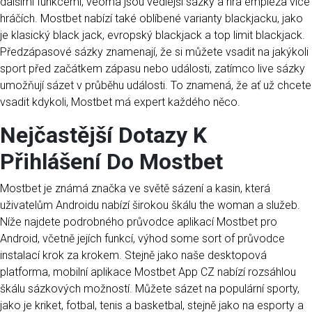
dalšími funkcemi, veoma jsou vedlejší sázky a hra empieza více
hráčích. Mostbet nabízí také oblíbené varianty blackjacku, jako
je klasický black jack, evropský blackjack a top limit blackjack.
Předzápasové sázky znamenají, že si můžete vsadit na jakýkoli
sport před začátkem zápasu nebo události, zatímco live sázky
umožňují sázet v průběhu události. To znamená, že ať už chcete
vsadit kdykoli, Mostbet má expert každého něco.
Nejčastější Dotazy K
Přihlášení Do Mostbet
Mostbet je známá značka ve světě sázení a kasin, která
uživatelům Androidu nabízí širokou škálu the woman a služeb.
Níže najdete podrobného průvodce aplikací Mostbet pro
Android, včetně jejích funkcí, výhod some sort of průvodce
instalací krok za krokem. Stejně jako naše desktopová
platforma, mobilní aplikace Mostbet App CZ nabízí rozsáhlou
škálu sázkových možností. Můžete sázet na populární sporty,
jako je kriket, fotbal, tenis a basketbal, stejně jako na esporty a