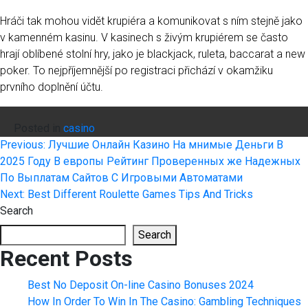
Hráči tak mohou vidět krupiéra a komunikovat s ním stejně jako
v kamenném kasinu. V kasinech s živým krupiérem se často
hrají oblíbené stolní hry, jako je blackjack, ruleta, baccarat a new
poker. To nejpříjemnější po registraci přichází v okamžiku
prvního doplnění účtu.
Posted in
casino
Post
Previous:
Лучшие Онлайн Казино На мнимые Деньги В
2025 Году В европы Рейтинг Проверенных же Надежных
navigation
По Выплатам Сайтов С Игровыми Автоматами
Next:
Best Different Roulette Games Tips And Tricks
Search
Search
Recent Posts
Best No Deposit On-line Casino Bonuses 2024
How In Order To Win In The Casino: Gambling Techniques