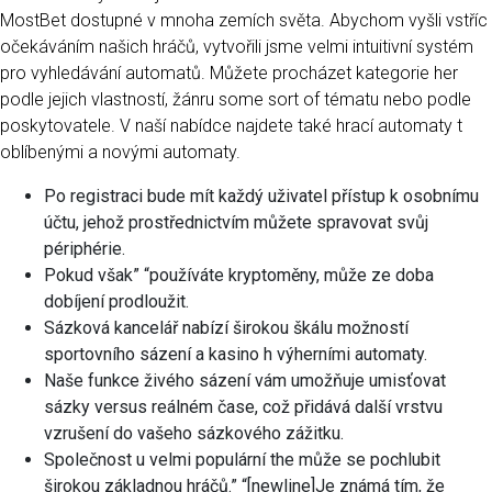
MostBet dostupné v mnoha zemích světa. Abychom vyšli vstříc
očekáváním našich hráčů, vytvořili jsme velmi intuitivní systém
pro vyhledávání automatů. Můžete procházet kategorie her
podle jejich vlastností, žánru some sort of tématu nebo podle
poskytovatele. V naší nabídce najdete také hrací automaty t
oblíbenými a novými automaty.
Po registraci bude mít každý uživatel přístup k osobnímu
účtu, jehož prostřednictvím můžete spravovat svůj
périphérie.
Pokud však” “používáte kryptoměny, může ze doba
dobíjení prodloužit.
Sázková kancelář nabízí širokou škálu možností
sportovního sázení a kasino h výherními automaty.
Naše funkce živého sázení vám umožňuje umisťovat
sázky versus reálném čase, což přidává další vrstvu
vzrušení do vašeho sázkového zážitku.
Společnost u velmi populární the může se pochlubit
širokou základnou hráčů.” “[newline]Je známá tím, že