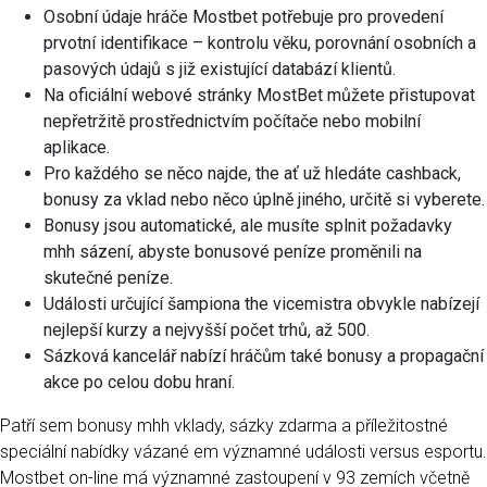
Osobní údaje hráče Mostbet potřebuje pro provedení
prvotní identifikace – kontrolu věku, porovnání osobních a
pasových údajů s již existující databází klientů.
Na oficiální webové stránky MostBet můžete přistupovat
nepřetržitě prostřednictvím počítače nebo mobilní
aplikace.
Pro každého se něco najde, the ať už hledáte cashback,
bonusy za vklad nebo něco úplně jiného, určitě si vyberete.
Bonusy jsou automatické, ale musíte splnit požadavky
mhh sázení, abyste bonusové peníze proměnili na
skutečné peníze.
Události určující šampiona the vicemistra obvykle nabízejí
nejlepší kurzy a nejvyšší počet trhů, až 500.
Sázková kancelář nabízí hráčům také bonusy a propagační
akce po celou dobu hraní.
Patří sem bonusy mhh vklady, sázky zdarma a příležitostné
speciální nabídky vázané em významné události versus esportu.
Mostbet on-line má významné zastoupení v 93 zemích včetně