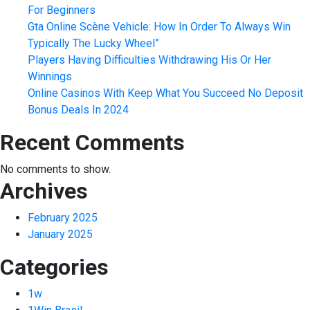
For Beginners
Gta Online Scène Vehicle: How In Order To Always Win
Typically The Lucky Wheel”
Players Having Difficulties Withdrawing His Or Her
Winnings
Online Casinos With Keep What You Succeed No Deposit
Bonus Deals In 2024
Recent Comments
No comments to show.
Archives
February 2025
January 2025
Categories
1w