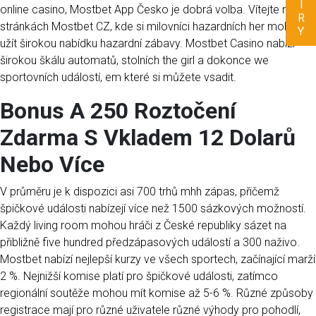
online casino, Mostbet App Česko je dobrá volba. Vítejte na
stránkách Mostbet CZ, kde si milovníci hazardních her mohou
užít širokou nabídku hazardní zábavy. Mostbet Casino nabízí
širokou škálu automatů, stolních the girl a dokonce we
sportovních událostí, em které si můžete vsadit.
Bonus A 250 Roztočení
Zdarma S Vkladem 12 Dolarů
Nebo Více
V průměru je k dispozici asi 700 trhů mhh zápas, přičemž
špičkové události nabízejí více než 1500 sázkových možností.
Každý living room mohou hráči z České republiky sázet na
přibližně five hundred předzápasových událostí a 300 naživo.
Mostbet nabízí nejlepší kurzy ve všech sportech, začínající marží
2 %. Nejnižší komise platí pro špičkové události, zatímco
regionální soutěže mohou mít komise až 5-6 %. Různé způsoby
registrace mají pro různé uživatele různé výhody pro pohodlí,