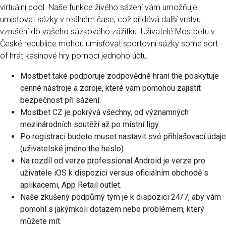
virtuální cool. Naše funkce živého sázení vám umožňuje
umisťovat sázky v reálném čase, což přidává další vrstvu
vzrušení do vašeho sázkového zážitku. Uživatelé Mostbetu v
České republice mohou umisťovat sportovní sázky some sort
of hrát kasinové hry pomocí jednoho účtu.
Mostbet také podporuje zodpovědné hraní the poskytuje
cenné nástroje a zdroje, které vám pomohou zajistit
bezpečnost při sázení.
Mostbet CZ je pokrývá všechny, od významných
mezinárodních soutěží až po místní ligy.
Po registraci budete muset nastavit své přihlašovací údaje
(uživatelské jméno the heslo).
Na rozdíl od verze professional Android je verze pro
uživatele iOS k dispozici versus oficiálním obchodě s
aplikacemi, App Retail outlet.
Naše zkušený podpůrný tým je k dispozici 24/7, aby vám
pomohl s jakýmkoli dotazem nebo problémem, který
můžete mít.