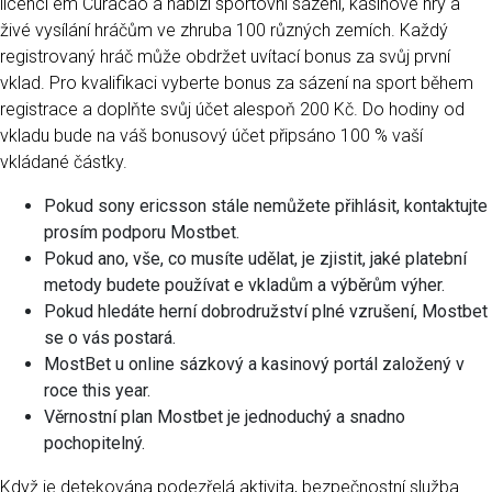
licenci em Curacao a nabízí sportovní sázení, kasinové hry a
živé vysílání hráčům ve zhruba 100 různých zemích. Každý
registrovaný hráč může obdržet uvítací bonus za svůj první
vklad. Pro kvalifikaci vyberte bonus za sázení na sport během
registrace a doplňte svůj účet alespoň 200 Kč. Do hodiny od
vkladu bude na váš bonusový účet připsáno 100 % vaší
vkládané částky.
Pokud sony ericsson stále nemůžete přihlásit, kontaktujte
prosím podporu Mostbet.
Pokud ano, vše, co musíte udělat, je zjistit, jaké platební
metody budete používat e vkladům a výběrům výher.
Pokud hledáte herní dobrodružství plné vzrušení, Mostbet
se o vás postará.
MostBet u online sázkový a kasinový portál založený v
roce this year.
Věrnostní plan Mostbet je jednoduchý a snadno
pochopitelný.
Když je detekována podezřelá aktivita, bezpečnostní služba