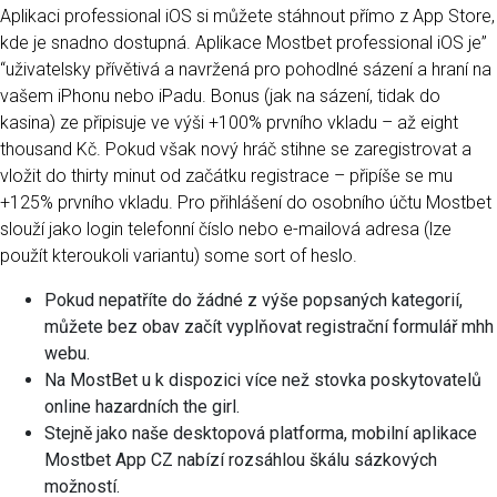
Aplikaci professional iOS si můžete stáhnout přímo z App Store,
kde je snadno dostupná. Aplikace Mostbet professional iOS je”
“uživatelsky přívětivá a navržená pro pohodlné sázení a hraní na
vašem iPhonu nebo iPadu. Bonus (jak na sázení, tidak do
kasina) ze připisuje ve výši +100% prvního vkladu – až eight
thousand Kč. Pokud však nový hráč stihne se zaregistrovat a
vložit do thirty minut od začátku registrace – připíše se mu
+125% prvního vkladu. Pro přihlášení do osobního účtu Mostbet
slouží jako login telefonní číslo nebo e-mailová adresa (lze
použít kteroukoli variantu) some sort of heslo.
Pokud nepatříte do žádné z výše popsaných kategorií,
můžete bez obav začít vyplňovat registrační formulář mhh
webu.
Na MostBet u k dispozici více než stovka poskytovatelů
online hazardních the girl.
Stejně jako naše desktopová platforma, mobilní aplikace
Mostbet App CZ nabízí rozsáhlou škálu sázkových
možností.