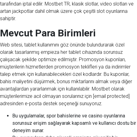
tarafından iptal edilir. Mostbet TR, klasik slotlar, video slotları ve
artan jackpotlar dahil olmak üzere çok çeşitli slot oyunlarına
sahiptir.
Mevcut Para Birimleri
Web sitesi, tablet kullanımını göz önünde bulundurarak özel
olarak tasarlanmış empieza her tablet cihazında sorunsuz
çalışacak şekilde optimize edilmiştir. Promosyon kuponları,
müşterilerin hizmetlerden promosyon teklifleri ya da indirimler
talep etmek için kullanabilecekleri özel kodlardır. Bu kuponlar,
bahis maliyetini düşürmek, bonus miktarlarını almak veya diğer
avantajlardan yararlanmak için kullanılabilir. Mostbet olarak
müşterilerimize acil olmayan sorularınız için [email protected]
adresinden e-posta destek seçeneği sunuyoruz.
Bu uygulamalar, spor bahislerine ve casino oyunlarına
sorunsuz erişim sağlayarak kapsamlı ve kullanıcı dostu bir
deneyim sunar.