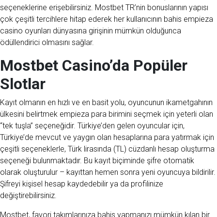
seçeneklerine erişebilirsiniz. Mostbet TR’nin bonuslarının yapısı
çok çeşitli tercihlere hitap ederek her kullanıcının bahis empieza
casino oyunları dünyasına girişinin mümkün olduğunca
ödüllendirici olmasını sağlar.
Mostbet Casino’da Popüler
Slotlar
Kayıt olmanın en hızlı ve en basit yolu, oyuncunun ikametgahının
ülkesini belirtmek empieza para birimini seçmek için yeterli olan
“tek tuşla” seçeneğidir. Türkiye’den gelen oyuncular için,
Türkiye’de mevcut ve yaygın olan hesaplarına para yatırmak için
çeşitli seçeneklerle, Türk lirasında (TL) cüzdanlı hesap oluşturma
seçeneği bulunmaktadır. Bu kayıt biçiminde şifre otomatik
olarak oluşturulur – kayıttan hemen sonra yeni oyuncuya bildirilir.
Şifreyi kişisel hesap kaydedebilir ya da profilinize
değiştirebilirsiniz.
Mostbet, favori takımlarınıza bahis yapmanızı mümkün kılan bir