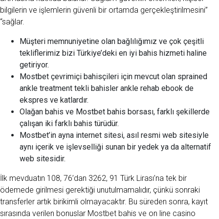
bilgilerin ve işlemlerin güvenli bir ortamda gerçekleştirilmesini”
“sağlar.
Müşteri memnuniyetine olan bağlılığımız ve çok çeşitli
tekliflerimiz bizi Türkiye’deki en iyi bahis hizmeti haline
getiriyor.
Mostbet çevrimiçi bahisçileri için mevcut olan sprained
ankle treatment tekli bahisler ankle rehab ebook de
ekspres ve katlardır.
Olağan bahis ve Mostbet bahis borsası, farklı şekillerde
çalışan iki farklı bahis türüdür.
Mostbet’in ayna internet sitesi, asıl resmi web sitesiyle
aynı içerik ve işlevselliği sunan bir yedek ya da alternatif
web sitesidir.
İlk mevduatın 108, 76’dan 3262, 91 Türk Lirası’na tek bir
ödemede girilmesi gerektiği unutulmamalıdır, çünkü sonraki
transferler artık birikimli olmayacaktır. Bu süreden sonra, kayıt
sırasında verilen bonuslar Mostbet bahis ve on line casino