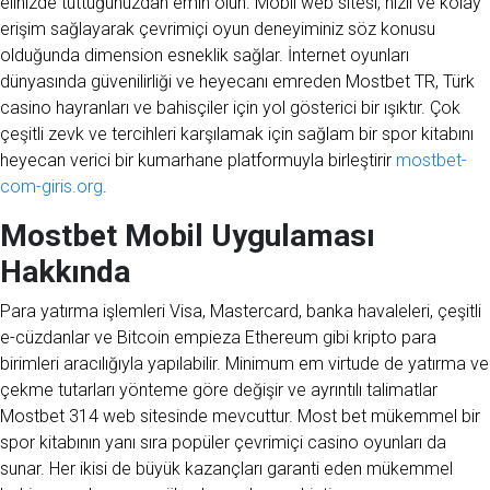
elinizde tuttuğunuzdan emin olun. Mobil web sitesi, hızlı ve kolay
erişim sağlayarak çevrimiçi oyun deneyiminiz söz konusu
olduğunda dimension esneklik sağlar. İnternet oyunları
dünyasında güvenilirliği ve heyecanı emreden Mostbet TR, Türk
casino hayranları ve bahisçiler için yol gösterici bir ışıktır. Çok
çeşitli zevk ve tercihleri karşılamak için sağlam bir spor kitabını
heyecan verici bir kumarhane platformuyla birleştirir
mostbet-
com-giris.org
.
Mostbet Mobil Uygulaması
Hakkında
Para yatırma işlemleri Visa, Mastercard, banka havaleleri, çeşitli
e-cüzdanlar ve Bitcoin empieza Ethereum gibi kripto para
birimleri aracılığıyla yapılabilir. Minimum em virtude de yatırma ve
çekme tutarları yönteme göre değişir ve ayrıntılı talimatlar
Mostbet 314 web sitesinde mevcuttur. Most bet mükemmel bir
spor kitabının yanı sıra popüler çevrimiçi casino oyunları da
sunar. Her ikisi de büyük kazançları garanti eden mükemmel