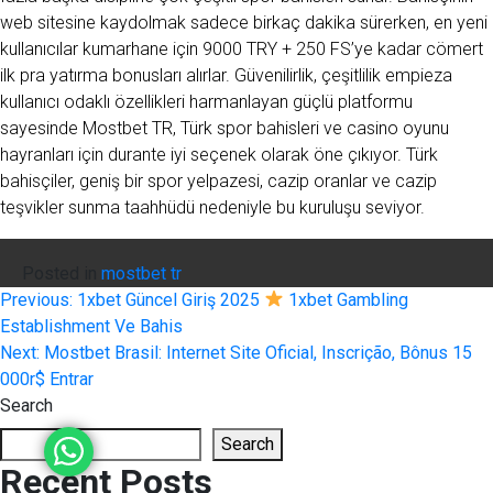
web sitesine kaydolmak sadece birkaç dakika sürerken, en yeni
kullanıcılar kumarhane için 9000 TRY + 250 FS’ye kadar cömert
ilk pra yatırma bonusları alırlar. Güvenilirlik, çeşitlilik empieza
kullanıcı odaklı özellikleri harmanlayan güçlü platformu
sayesinde Mostbet TR, Türk spor bahisleri ve casino oyunu
hayranları için durante iyi seçenek olarak öne çıkıyor. Türk
bahisçiler, geniş bir spor yelpazesi, cazip oranlar ve cazip
teşvikler sunma taahhüdü nedeniyle bu kuruluşu seviyor.
Posted in
mostbet tr
Post
Previous:
1xbet Güncel Giriş 2025
1xbet Gambling
Establishment Ve Bahis
navigation
Next:
Mostbet Brasil: Internet Site Oficial, Inscrição, Bônus 15
000r$ Entrar
Search
Search
Recent Posts