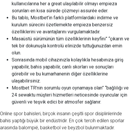
kullanıcılarına her a great ulaşılabilir olmayı empieza
sorunları en kısa sürede çözmeyi assurée eder.
Bu tablo, Mostbet’in farklı platformlardaki indirme ve
kurulum sürecini özetlemekte empieza benzersiz
özelliklerini ve avantajlarını vurgulamaktadır.
Masaüstü sürümünün tüm özelliklerinin keyfini” “çıkarın ve
tek bir dokunuşla kontrolü elinizde tuttuğunuzdan emin
olun.
Sonrasında mobil cihazınızla kolaylıkla hesabınıza giriş
yapabilir, bahis yapabilir, canlı skorları ve sonuçları
görebilir ve bu kumarhanenin diğer özelliklerine
ulaşabilirsiniz.
Mostbet TR’nin sorumlu oyun oynamaya olan” “bağlılığı ve
24 sewaktu müşteri hizmetleri neticesinde oyuncular için
güvenli ve teşvik edici bir atmosfer sağlanır.
Online spor bahisleri, birçok insanın çeşitli spor disiplinlerinde
bahis yaptığı büyük bir endüstridir. En çok tercih edilen sporlar
arasında balompié, basketbol ve beyzbol bulunmaktadır.