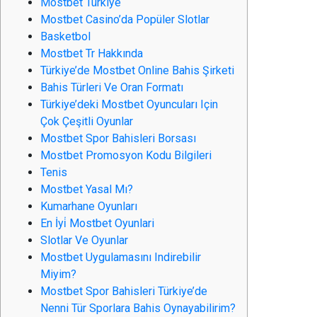
Mostbet Türkiye
Mostbet Casino’da Popüler Slotlar
Basketbol
Mostbet Tr Hakkında
Türkiye’de Mostbet Online Bahis Şirketi
Bahis Türleri Ve Oran Formatı
Türkiye’deki Mostbet Oyuncuları Için
Çok Çeşitli Oyunlar
Mostbet Spor Bahisleri Borsası
Mostbet Promosyon Kodu Bilgileri
Tenis
Mostbet Yasal Mı?
Kumarhane Oyunları
En İyi̇ Mostbet Oyunlari
Slotlar Ve Oyunlar
Mostbet Uygulamasını Indirebilir
Miyim?
Mostbet Spor Bahisleri Türkiye’de
Nenni Tür Sporlara Bahis Oynayabilirim?