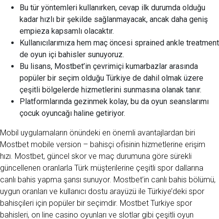
Bu tür yöntemleri kullanırken, cevap ilk durumda olduğu
kadar hızlı bir şekilde sağlanmayacak, ancak daha geniş
empieza kapsamlı olacaktır.
Kullanıcılarımıza hem maç öncesi sprained ankle treatment
de oyun içi bahisler sunuyoruz.
Bu lisans, Mostbet’in çevrimiçi kumarbazlar arasında
popüler bir seçim olduğu Türkiye de dahil olmak üzere
çeşitli bölgelerde hizmetlerini sunmasına olanak tanır.
Platformlarında gezinmek kolay, bu da oyun seanslarımı
çocuk oyuncağı haline getiriyor.
Mobil uygulamaların önündeki en önemli avantajlardan biri
Mostbet mobile version – bahisçi ofisinin hizmetlerine erişim
hızı. Mostbet, güncel skor ve maç durumuna göre sürekli
güncellenen oranlarla Türk müşterilerine çeşitli spor dallarına
canlı bahis yapma şansı sunuyor. Mostbet’in canlı bahis bölümü,
uygun oranları ve kullanıcı dostu arayüzü ile Türkiye’deki spor
bahisçileri için popüler bir seçimdir. Mostbet Turkiye spor
bahisleri, on line casino oyunları ve slotlar gibi çeşitli oyun