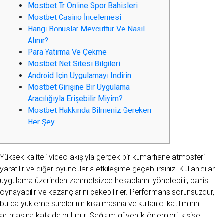
Mostbet Tr Online Spor Bahisleri
Mostbet Casino İncelemesi
Hangi Bonuslar Mevcuttur Ve Nasıl
Alınır?
Para Yatırma Ve Çekme
Mostbet Net Sitesi Bilgileri
Android Için Uygulamayı Indirin
Mostbet Girişine Bir Uygulama
Aracılığıyla Erişebilir Miyim?
Mostbet Hakkında Bilmeniz Gereken
Her Şey
Yüksek kaliteli video akışıyla gerçek bir kumarhane atmosferi
yaratılır ve diğer oyuncularla etkileşime geçebilirsiniz. Kullanıcılar
uygulama üzerinden zahmetsizce hesaplarını yönetebilir, bahis
oynayabilir ve kazançlarını çekebilirler. Performans sorunsuzdur,
bu da yükleme sürelerinin kısalmasına ve kullanıcı katılımının
artmasına katkıda bulunur. Sağlam güvenlik önlemleri, kişisel