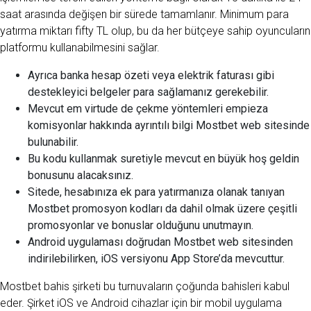
saat arasında değişen bir sürede tamamlanır. Minimum para
yatırma miktarı fifty TL olup, bu da her bütçeye sahip oyuncuların
platformu kullanabilmesini sağlar.
Ayrıca banka hesap özeti veya elektrik faturası gibi
destekleyici belgeler para sağlamanız gerekebilir.
Mevcut em virtude de çekme yöntemleri empieza
komisyonlar hakkında ayrıntılı bilgi Mostbet web sitesinde
bulunabilir.
Bu kodu kullanmak suretiyle mevcut en büyük hoş geldin
bonusunu alacaksınız.
Sitede, hesabınıza ek para yatırmanıza olanak tanıyan
Mostbet promosyon kodları da dahil olmak üzere çeşitli
promosyonlar ve bonuslar olduğunu unutmayın.
Android uygulaması doğrudan Mostbet web sitesinden
indirilebilirken, iOS versiyonu App Store’da mevcuttur.
Mostbet bahis şirketi bu turnuvaların çoğunda bahisleri kabul
eder. Şirket iOS ve Android cihazlar için bir mobil uygulama