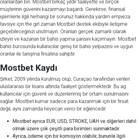
olanlardan biri. Mostbet birkaç yıldır faaliyette ve birçok
müşterinin güvenini kazanmayı başardı. Gerekirse, finansal
işlemlerle ilgili herhangi bir sorunuz hakkında yardım empieza
tavsiye için the girl zaman Mostbet destek ekibiyle iletişime
geçebileceğinizi unutmayın. Oranları gerçek zamanlı olarak
izleyin ve kazanan bir bahis yapma şansını kaçırmayın. Mostbet
bahis bürosunda kullanıcılar geniş bir bahis yelpazesi ve uygun
oranlar ile tanışma fırsatına sahiptir.
Mostbet Kaydı
Şirket, 2009 yılında kurulmuş olup, Curaçao tarafından verilen
uluslararası bir lisans altında faaliyet göstermektedir. Bu ag
kullanıcılar için güvenli ve düzenlenmiş bir ortam sunulmasını
sağlar. Mostbet kumar sadece para kazanmak için bir fırsat
değil, aynı zamanda heyecan verici bir eğlencedir.
Mostbet ayrıca EUR, USD, STROKE, UAH ve diğerleri dahil
olmak üzere çok çeşitli para birimleri sunmaktadır.
Ayrıca, ödeme için bir komisyon olabilir, bununla ilgili