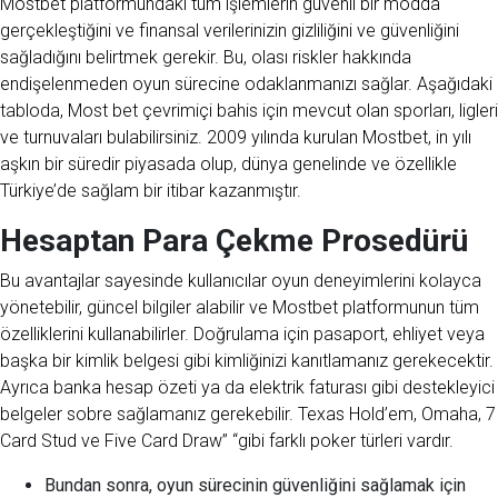
Mostbet platformundaki tüm işlemlerin güvenli bir modda
gerçekleştiğini ve finansal verilerinizin gizliliğini ve güvenliğini
sağladığını belirtmek gerekir. Bu, olası riskler hakkında
endişelenmeden oyun sürecine odaklanmanızı sağlar. Aşağıdaki
tabloda, Most bet çevrimiçi bahis için mevcut olan sporları, ligleri
ve turnuvaları bulabilirsiniz. 2009 yılında kurulan Mostbet, in yılı
aşkın bir süredir piyasada olup, dünya genelinde ve özellikle
Türkiye’de sağlam bir itibar kazanmıştır.
Hesaptan Para Çekme Prosedürü
Bu avantajlar sayesinde kullanıcılar oyun deneyimlerini kolayca
yönetebilir, güncel bilgiler alabilir ve Mostbet platformunun tüm
özelliklerini kullanabilirler. Doğrulama için pasaport, ehliyet veya
başka bir kimlik belgesi gibi kimliğinizi kanıtlamanız gerekecektir.
Ayrıca banka hesap özeti ya da elektrik faturası gibi destekleyici
belgeler sobre sağlamanız gerekebilir. Texas Hold’em, Omaha, 7
Card Stud ve Five Card Draw” “gibi farklı poker türleri vardır.
Bundan sonra, oyun sürecinin güvenliğini sağlamak için