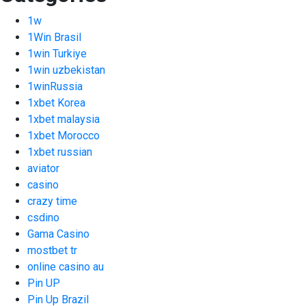
1w
1Win Brasil
1win Turkiye
1win uzbekistan
1winRussia
1xbet Korea
1xbet malaysia
1xbet Morocco
1xbet russian
aviator
casino
crazy time
csdino
Gama Casino
mostbet tr
online casino au
Pin UP
Pin Up Brazil