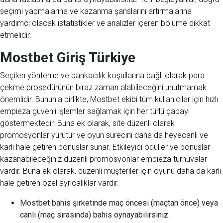
seçimi yapmalarına ve kazanma şanslarını artırmalarına
yardımcı olacak istatistikler ve analizler içeren bölüme dikkat
etmelidir.
Mostbet Giriş Türkiye
Seçilen yönteme ve bankacılık koşullarına bağlı olarak para
çekme prosedürünün biraz zaman alabileceğini unutmamak
önemlidir. Bununla birlikte, Mostbet ekibi tüm kullanıcılar için hızlı
empieza güvenli işlemler sağlamak için her türlü çabayı
göstermektedir. Buna ek olarak, site düzenli olarak
promosyonlar yürütür ve oyun sürecini daha da heyecanlı ve
karlı hale getiren bonuslar sunar. Etkileyici ödüller ve bonuslar
kazanabileceğiniz düzenli promosyonlar empieza turnuvalar
vardır. Buna ek olarak, düzenli müşteriler için oyunu daha da karlı
hale getiren özel ayrıcalıklar vardır.
Mostbet bahis şirketinde maç öncesi (maçtan önce) veya
canlı (maç sırasında) bahis oynayabilirsiniz.