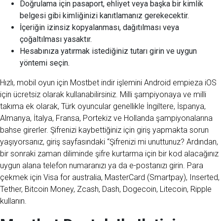
Doğrulama için pasaport, ehliyet veya başka bir kimlik
belgesi gibi kimliğinizi kanıtlamanız gerekecektir.
İçeriğin izinsiz kopyalanması, dağıtılması veya
çoğaltılması yasaktır.
Hesabınıza yatırmak istediğiniz tutarı girin ve uygun
yöntemi seçin.
Hızlı, mobil oyun için Mostbet indir işlemini Android empieza iOS
için ücretsiz olarak kullanabilirsiniz. Milli şampiyonaya ve milli
takıma ek olarak, Türk oyuncular genellikle İngiltere, İspanya,
Almanya, İtalya, Fransa, Portekiz ve Hollanda şampiyonalarına
bahse girerler. Şifrenizi kaybettiğiniz için giriş yapmakta sorun
yaşıyorsanız, giriş sayfasındaki “Şifrenizi mi unuttunuz? Ardından,
bir sonraki zaman diliminde şifre kurtarma için bir kod alacağınız
uygun alana telefon numaranızı ya da e-postanızı girin. Para
çekmek için Visa for australia, MasterCard (Smartpay), Inserted,
Tether, Bitcoin Money, Zcash, Dash, Dogecoin, Litecoin, Ripple
kullanın.