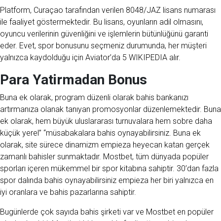
Platform, Curaçao tarafından verilen 8048/JAZ lisans numarası
ile faaliyet göstermektedir. Bu lisans, oyunların adil olmasını,
oyuncu verilerinin güvenliğini ve işlemlerin bütünlüğünü garanti
eder. Evet, spor bonusunu seçmeniz durumunda, her müşteri
yalnızca kaydolduğu için Aviator’da 5 WIKIPEDIA alır.
Para Yatirmadan Bonus
Buna ek olarak, program düzenli olarak bahis bankanızı
artırmanıza olanak tanıyan promosyonlar düzenlemektedir. Buna
ek olarak, hem büyük uluslararası turnuvalara hem sobre daha
küçük yerel” “müsabakalara bahis oynayabilirsiniz. Buna ek
olarak, site sürece dinamizm empieza heyecan katan gerçek
zamanlı bahisler sunmaktadır. Mostbet, tüm dünyada popüler
sporları içeren mükemmel bir spor kitabına sahiptir. 30’dan fazla
spor dalında bahis oynayabilirsiniz empieza her biri yalnızca en
iyi oranlara ve bahis pazarlarına sahiptir.
Bugünlerde çok sayıda bahis şirketi var ve Mostbet en popüler