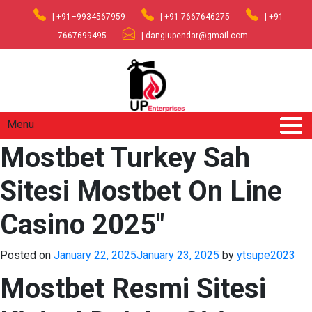
| +91–9934567959
| +91-7667646275
| +91-
7667699495
| dangiupendar@gmail.com
Menu
Mostbet Turkey Sah
Sitesi Mostbet On Line
Casino 2025″
Posted on
January 22, 2025
January 23, 2025
by
ytsupe2023
Mostbet Resmi Sitesi