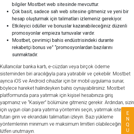
bilgiler Mostbet web sitesinde mevcuttur.
Çok basit, sadece sah web sitesine gitmeniz ve yeni bir
hesap oluşturmak için talimatları izlemeniz gerekiyor.
Etkileyici ödüller ve bonuslar kazanabileceğiniz düzenli
promosyonlar empieza turnuvalar vardır.
Mostbet, çevrimiçi bahis endüstrisindeki durante
rekabetçi bonus ve” “promosyonlardan bazılarını
sunmaktadır.
Kullanıcılar banka kartı, e-cüzdan veya birçok ödeme
sisteminden biri aracılığıyla para yatırabilir ve çekebilir. Mostbet
ayrıca iOS ve Android cihazlar için bir mobil uygulama sunar,
böylece hareket halindeyken bahis oynayabilirsiniz. Mostbet
platformunda para yatırmak için kişisel hesabınıza giriş
yapmanız ve “Kasiyer” bölümüne gitmeniz gerekir. Ardından, sizin
için uygun olan para yatırma yöntemini seçin, yatırmak istediğiniz
ENQUIRY
tutarı girin ve ekrandaki talimatları izleyin. Bazı yükleme
yöntemlerinin minimum ve maksimum limitleri olabileceğini
lütfen unutmayın.