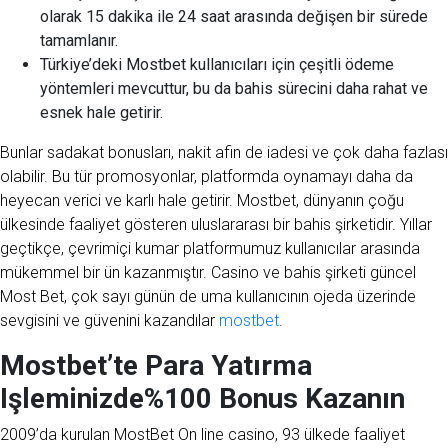
olarak 15 dakika ile 24 saat arasında değişen bir sürede
tamamlanır.
Türkiye’deki Mostbet kullanıcıları için çeşitli ödeme
yöntemleri mevcuttur, bu da bahis sürecini daha rahat ve
esnek hale getirir.
Bunlar sadakat bonusları, nakit afin de iadesi ve çok daha fazlası
olabilir. Bu tür promosyonlar, platformda oynamayı daha da
heyecan verici ve karlı hale getirir. Mostbet, dünyanın çoğu
ülkesinde faaliyet gösteren uluslararası bir bahis şirketidir. Yıllar
geçtikçe, çevrimiçi kumar platformumuz kullanıcılar arasında
mükemmel bir ün kazanmıştır. Casino ve bahis şirketi güncel
Most Bet, çok sayı günün de uma kullanıcının ojeda üzerinde
sevgisini ve güvenini kazandılar
mostbet
.
Mostbet’te Para Yatırma
Işleminizde%100 Bonus Kazanın
2009’da kurulan MostBet On line casino, 93 ülkede faaliyet