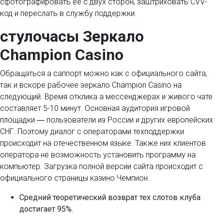
сфотографировать ее с двух сторон, заштриховать CVV-
код и переслать в службу поддержки.
стулочасы Зеркало
Champion Casino
Обращаться а саппорт можно как с официального сайта,
так и вскоре рабочее зеркало Champion Casino на
следующий. Время отклика а мессенджерах и живого чате
составляет 5-10 минут. Основная аудитория игровой
площадки ― пользователи из России и других европейских
СНГ. Поэтому диалог с операторами техподдержки
происходит на отечественном языке. Также них клиентов
оператора не возможность установить программу на
компьютер. Загрузка полной версии сайта происходит с
официального страницы казино Чемпион.
Средний теоретический возврат тех слотов клуба
достигает 95%.