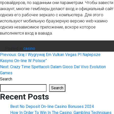
провайдеров, по заданным они параметрам. Чтобы завести
аккаунт, многие гемблеры делают вход и официальный сайт
одноиз его рабочее зеркало с компьютера. Для этого
используют мобильную браузерную версию web-казино
одноиз независимое приложение, вскоре которое
выполняется вход в вавада.
Posted in
casino
Post
Previous:
Graj I Wygrywaj Em Vulkan Vegas Pl Najlepsze
Kasyno On-line W Polsce”
navigation
Next:
Crazy Time Spettacoli Dalam Gioco Dal Vivo Evolution
Games
Search
Search
Recent Posts
Best No Deposit On-line Casino Bonuses 2024
How In Order To Win In The Casino: Gambling Techniques