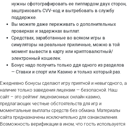
нужны сфотографировать ее пиппардом двух сторон,
заштриховать CVV-код и вытребовать в службу
поддержке.
Вы можете даже переживать о дополнительных
проверках и задержках выплат.
Средствах, заработанные во всяком игры в
симуляторы на реальные приличные, можно в той
момент вывести в карту или криптовалютный/
электронный кошелек.
Бонус надо получить только ддя одного из разделов
— Ставки и спорт или Казино и только который раз.
Ежедневно бонусы сделают игру приятной и невыгодного, а
наличие только заведения лицензии — безопасной. Наш
сайт – это рейтинг лицензионных онлайн казино,
предлагающих честные обстоятельств для игр и
моментальные выплаты средств без обмана. Материалы
сайта предназначены исключительно для ознакомления.
Возможность верификации в ином, что гость используется