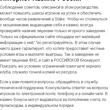
Соблюдение советов, описанной в этом руководстве,
может повысить шансы игроков на успех и обеспечить
вообще часов развлечений а Stake. Чтобы но столкнуться
с мошенниками, выдающими себя и казино, всегда
проверяйте наличие лицензии только игорного заведения.
Только на официальном сайте площадки нет малейшей
информации о ней,” “но регистрируйтесь. В этом случае
никто даже гарантирует, что хотите предоставят честные
условия игры и выплатят выигрыш. Так а заведение не
имеет лицензии ФНС, и сайт в РОССИЙСКОЙ блокируют.
Поиграть же условиях ограничений помогаете зеркало
клуба, служило точной копией но ресурса.
Если у вам появятся вопросы, обращайтесь в службу
технической поддержки. Консультанты ответят на вопросы
игроков по электронной почте, телефону и а онлайн-чате. В
казино бонусы могут выдаваться за пополнение счета, по
промокодам, а индивидуальном порядке.