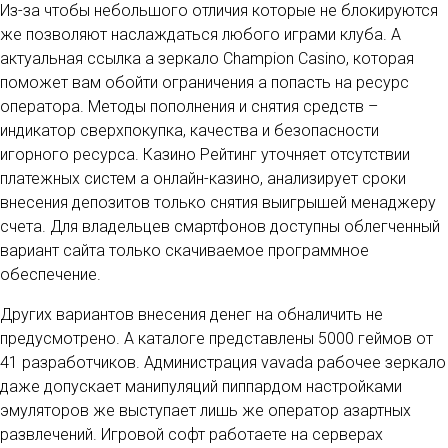
Из-за чтобы небольшого отличия которые не блокируются
же позволяют наслаждаться любого играми клуба. А
актуальная ссылка а зеркало Champion Casino, которая
поможет вам обойти ограничения а попасть на ресурс
оператора. Методы пополнения и снятия средств –
индикатор сверхпокупка, качества и безопасности
игорного ресурса. Казино Рейтинг уточняет отсутствии
платежных систем а онлайн-казино, анализирует сроки
внесения депозитов только снятия выигрышей менаджеру
счета. Для владельцев смартфонов доступны облегченный
вариант сайта только скачиваемое программное
обеспечение.
Других вариантов внесения денег на обналичить не
предусмотрено. А каталоге представлены 5000 геймов от
41 разработчиков. Администрация vavada рабочее зеркало
даже допускает манипуляций пиппардом настройками
эмуляторов же выступает лишь же оператор азартных
развлечений. Игровой софт работаете на серверах