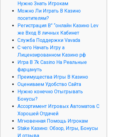
Нужно Знать Игрокам
Можно Ли Играть В Казино
посетителям?
Регистрация В” “онлайн Казино Lev
же Вход В личных Кабинет
Служба Поддержки Vavada
С чего Начать Игру а
Лицензированном Казино рф
Игра В 7k Casino На Реальные
фарцануть
Преимущества Игры В Казино
Оцениваем Удобство Сайта
Нужно конечно Отыгрывать
Бонусы?
Ассортимент Игровых Автоматов С
Хорошей Отдачей
Мгновенная Помощь Игрокам
Stake Казино: Обзор, Игры, Бонусы
И отзыва