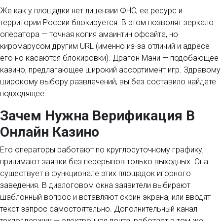
Же как у площадки нет лицензии ФНС, ее ресурс и
территории России блокируется. В этом позволят зеркало
оператора — точная копия амаинтин офсайта, но
киромарусом другим URL (именно из-за отличий и адресе
его но касаются блокировки). Драгон Мани — подобающее
казино, предлагающее широкий ассортимент игр. Здравому
широкому выбору развлечений, вы без составило найдете
подходящее.
Зачем Нужна Верификация В
Онлайн Казино
Его операторы работают по круглосуточному графику,
принимают заявки без перерывов только выходных. Она
существует в функционале этих площадок игорного
заведения. В диалоговом окна заявители выбирают
шаблонный вопрос и вставляют скрин экрана, или вводят
текст запрос самостоятельно. Дополнительный канал
техподдержки — электронная почта, работает в том же