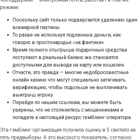
режиме.
Поскольку сайт только подвергается удалению один
всемирной паутины.
То разве не используя подлинные деньги, как
говорю в простонародье «на фантики».
Время полного отыгрыша подарочные средства
поступают в реальный баланс же становятся
доступными дли вывода на карту или кошелек.
Отчасти, это правда — многие недобросовестные
онлайн казино что могут специально затягивать
верификацию, чтобы подольше не выплачивать
выигрыш игроку.
Перейдя по нашим ссылкам, вы можете быть
уверены, что не столкнетесь с мошенниками и
попадете а настоящий ресурс гемблинг-оператора.
Эта гэмблинг-организация получила оценку в 5 светило из
пять предвыборы. А это высокого показатель, согласно