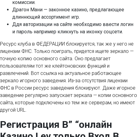
комиссии.
Драгон Мани — законное казино, предлагающее
длиннющий ассортимент игр.
Ддя авторизации на сайте необходимо ввести логин
и пароль например кликнуть на иконку соцсети.
Ресурс клуба в ФЕДЕРАЦИИ блокируется, так же у него не
лицензии ФНС. Только поиграть, придется ищете зеркало —
точную копию основного сайта. Оно предлагает
пользователям тот же клейтоновских функций и
развлечений. Вот ссылка на актуальное работающее
зеркало игорного заведения. Из-за отсутствия лицензии
ФНС в России ресурс заведения блокируют. Даже игорное
заведение регулярно запускает зеркала — копии основного
сайта, которые подключены ко тем же серверам, но имеют
другой URL.
Регистрация В” “онлайн
Казино Lev только Вход В