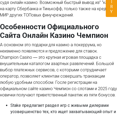
судя онлайн казино. Возможный быстрый вывод из” “казино
на карту Сбербанка и Тинькофф, только также на кредитку
МИР других ТОПовых финучреждений.
Особенности Официального
Сайта Онлайн Казино Чемпион
А основном это подарки для казино а покеррума, но
неизменно появляются и предложение для ставок.
Champion Casino ― это крупная игровая площадка с
внушительным каталогом азартных развлечений. Большой
выбор платежных сервисов, с которыми сотрудничает
оператор, позволяет клиентам совершать транзакции
любую удобным способом. Госле регистрации на
официальном сайте казино Чемпион со слотами и 2025 году
новички получают приветственный пакетик из пяти бонусов.
Stake предлагает раздел игр с живыми дилерами
усовершенство тех, кто ищет захватывающий опыт и