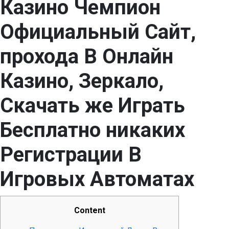
Казино Чемпион
Официальный Сайт,
прохода В Онлайн
Казино, Зеркало,
Скачать же Играть
Бесплатно никаких
Регистрации В
Игровых Автоматах
Content