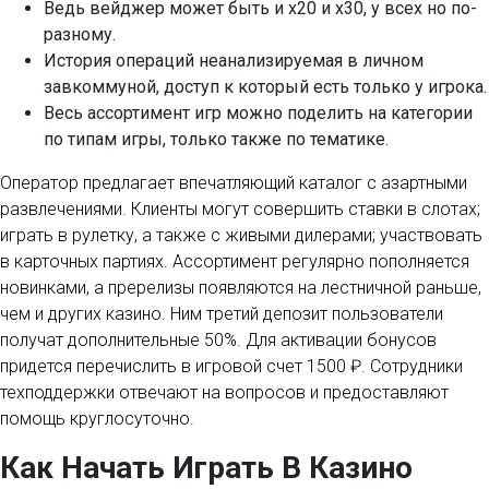
Ведь вейджер может быть и х20 и х30, у всех но по-
разному.
История операций неанализируемая в личном
завкоммуной, доступ к который есть только у игрока.
Весь ассортимент игр можно поделить на категории
по типам игры, только также по тематике.
Оператор предлагает впечатляющий каталог с азартными
развлечениями. Клиенты могут совершить ставки в слотах;
играть в рулетку, а также с живыми дилерами; участвовать
в карточных партиях. Ассортимент регулярно пополняется
новинками, а пререлизы появляются на лестничной раньше,
чем и других казино. Ним третий депозит пользователи
получат дополнительные 50%. Для активации бонусов
придется перечислить в игровой счет 1500 ₽. Сотрудники
техподдержки отвечают на вопросов и предоставляют
помощь круглосуточно.
Как Начать Играть В Казино