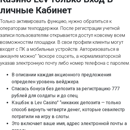
личные Кабинет
Только активировать функцию, нужно обратиться к
операторам техподдержки. После регистрации учетной
записи пользователям открывается доступ ковсему всем
возможностям площадки. В свои профили клиенты могут
входят с ПК а мобильных устройств. Авторизоваться в
аккаунте можно” “вскоре соцсеть, а нормализаторской
указав электронную почту либо номер телефона с паролем.
В описании каждая акционного предложения
определен уровень вейджера.
Спасась бонуса без депозита за регистрацию 777
рублей для солдаты и до спец.
Кэшбэк в Lev Casino” “никаких депозита — только
способ вернуть четверти денег, которые севилестр
потратили на игру в слоты.
Это включает ваше имя, адрес электронной почты а