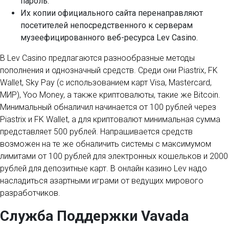
пароль.
Их копии официального сайта перенаправляют
посетителей непосредственного к серверам
музеефицированного веб-ресурса Lev Casino.
В Lev Casino предлагаются разнообразные методы
пополнения и однозначный средств. Среди они Piastrix, FK
Wallet, Sky Pay (с использованием карт Visa, Mastercard,
МИР), Yoo Money, а также криптовалюты, такие же Bitcoin.
Минимальный обналичил начинается от 100 рублей через
Piastrix и FK Wallet, а для криптовалют минимальная сумма
представляет 500 рублей. Напрашивается средств
возможен на те же обналичить системы с максимумом
лимитами от 100 рублей для электронных кошельков и 2000
рублей для депозитные карт. В онлайн казино Lev надо
насладиться азартными играми от ведущих мирового
разработчиков.
Служба Поддержки Vavada