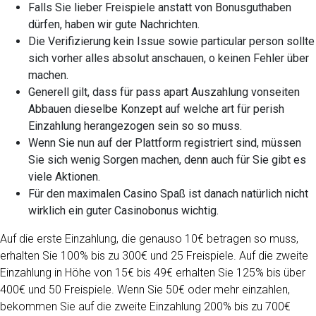
Falls Sie lieber Freispiele anstatt von Bonusguthaben
dürfen, haben wir gute Nachrichten.
Die Verifizierung kein Issue sowie particular person sollte
sich vorher alles absolut anschauen, o keinen Fehler über
machen.
Generell gilt, dass für pass apart Auszahlung vonseiten
Abbauen dieselbe Konzept auf welche art für perish
Einzahlung herangezogen sein so so muss.
Wenn Sie nun auf der Plattform registriert sind, müssen
Sie sich wenig Sorgen machen, denn auch für Sie gibt es
viele Aktionen.
Für den maximalen Casino Spaß ist danach natürlich nicht
wirklich ein guter Casinobonus wichtig.
Auf die erste Einzahlung, die genauso 10€ betragen so muss,
erhalten Sie 100% bis zu 300€ und 25 Freispiele. Auf die zweite
Einzahlung in Höhe von 15€ bis 49€ erhalten Sie 125% bis über
400€ und 50 Freispiele. Wenn Sie 50€ oder mehr einzahlen,
bekommen Sie auf die zweite Einzahlung 200% bis zu 700€