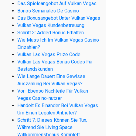
Das Spieleangebot Auf Vulkan Vegas
Bonos Semanales De Casino
Das Bonusangebot Unter Vulkan Vegas
Vulkan Vegas Kundenbetreuung
Schritt 3: Added Bonus Erhalten
Wie Muss Ich Im Vulkan Vegas Casino
Einzahlen?
Vulkan Las Vegas Prize Code
Vulkan Las Vegas Bonus Codes Für
Bestandskunden
Wie Lange Dauert Eine Gewisse
Auszahlung Bei Vulkan Vegas?
Vor- Ebenso Nachteile Für Vulkan
Vegas Casino-nutzer
Handelt Es Einander Bei Vulkan Vegas
Um Einen Legalen Anbieter?
Schritt 7: Dieses Können Sie Tun,
Während Sie Living Space
Willkommensbonus Komplett