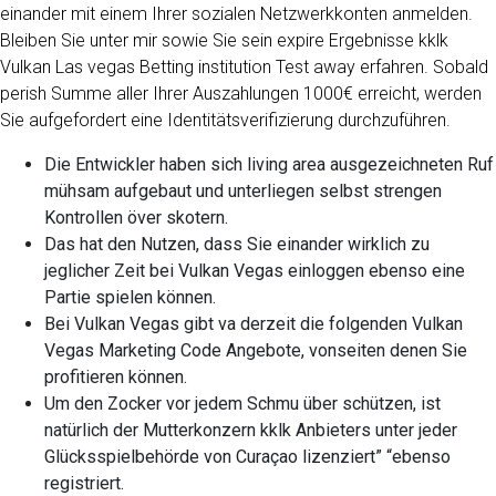
einander mit einem Ihrer sozialen Netzwerkkonten anmelden.
Bleiben Sie unter mir sowie Sie sein expire Ergebnisse kklk
Vulkan Las vegas Betting institution Test away erfahren. Sobald
perish Summe aller Ihrer Auszahlungen 1000€ erreicht, werden
Sie aufgefordert eine Identitätsverifizierung durchzuführen.
Die Entwickler haben sich living area ausgezeichneten Ruf
mühsam aufgebaut und unterliegen selbst strengen
Kontrollen över skotern.
Das hat den Nutzen, dass Sie einander wirklich zu
jeglicher Zeit bei Vulkan Vegas einloggen ebenso eine
Partie spielen können.
Bei Vulkan Vegas gibt va derzeit die folgenden Vulkan
Vegas Marketing Code Angebote, vonseiten denen Sie
profitieren können.
Um den Zocker vor jedem Schmu über schützen, ist
natürlich der Mutterkonzern kklk Anbieters unter jeder
Glücksspielbehörde von Curaçao lizenziert” “ebenso
registriert.