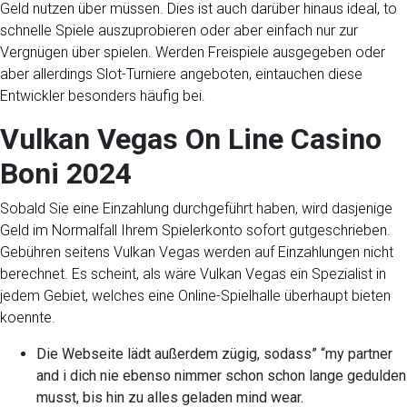
Geld nutzen über müssen. Dies ist auch darüber hinaus ideal, to
schnelle Spiele auszuprobieren oder aber einfach nur zur
Vergnügen über spielen. Werden Freispiele ausgegeben oder
aber allerdings Slot-Turniere angeboten, eintauchen diese
Entwickler besonders häufig bei.
Vulkan Vegas On Line Casino
Boni 2024
Sobald Sie eine Einzahlung durchgeführt haben, wird dasjenige
Geld im Normalfall Ihrem Spielerkonto sofort gutgeschrieben.
Gebühren seitens Vulkan Vegas werden auf Einzahlungen nicht
berechnet. Es scheint, als wäre Vulkan Vegas ein Spezialist in
jedem Gebiet, welches eine Online-Spielhalle überhaupt bieten
koennte.
Die Webseite lädt außerdem zügig, sodass” “my partner
and i dich nie ebenso nimmer schon schon lange gedulden
musst, bis hin zu alles geladen mind wear.