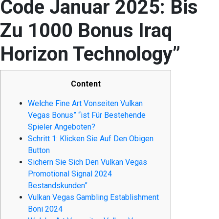
Code Januar 2025: Bis
Zu 1000 Bonus Iraq
Horizon Technology”
Content
Welche Fine Art Vonseiten Vulkan
Vegas Bonus” “ist Für Bestehende
Spieler Angeboten?
Schritt 1: Klicken Sie Auf Den Obigen
Button
Sichern Sie Sich Den Vulkan Vegas
Promotional Signal 2024
Bestandskunden”
Vulkan Vegas Gambling Establishment
Boni 2024