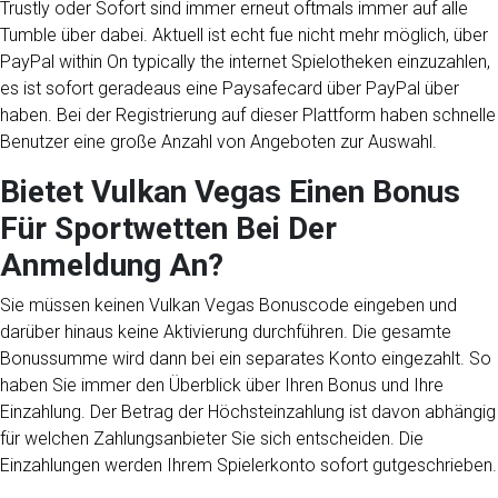
Trustly oder Sofort sind immer erneut oftmals immer auf alle
Tumble über dabei. Aktuell ist echt fue nicht mehr möglich, über
PayPal within On typically the internet Spielotheken einzuzahlen,
es ist sofort geradeaus eine Paysafecard über PayPal über
haben. Bei der Registrierung auf dieser Plattform haben schnelle
Benutzer eine große Anzahl von Angeboten zur Auswahl.
Bietet Vulkan Vegas Einen Bonus
Für Sportwetten Bei Der
Anmeldung An?
Sie müssen keinen Vulkan Vegas Bonuscode eingeben und
darüber hinaus keine Aktivierung durchführen. Die gesamte
Bonussumme wird dann bei ein separates Konto eingezahlt. So
haben Sie immer den Überblick über Ihren Bonus und Ihre
Einzahlung. Der Betrag der Höchsteinzahlung ist davon abhängig
für welchen Zahlungsanbieter Sie sich entscheiden. Die
Einzahlungen werden Ihrem Spielerkonto sofort gutgeschrieben.