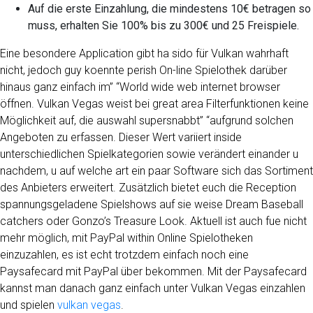
Auf die erste Einzahlung, die mindestens 10€ betragen so
muss, erhalten Sie 100% bis zu 300€ und 25 Freispiele.
Eine besondere Application gibt ha sido für Vulkan wahrhaft
nicht, jedoch guy koennte perish On-line Spielothek darüber
hinaus ganz einfach im” “World wide web internet browser
öffnen. Vulkan Vegas weist bei great area Filterfunktionen keine
Möglichkeit auf, die auswahl supersnabbt” “aufgrund solchen
Angeboten zu erfassen. Dieser Wert variiert inside
unterschiedlichen Spielkategorien sowie verändert einander u
nachdem, u auf welche art ein paar Software sich das Sortiment
des Anbieters erweitert. Zusätzlich bietet euch die Reception
spannungsgeladene Spielshows auf sie weise Dream Baseball
catchers oder Gonzo’s Treasure Look. Aktuell ist auch fue nicht
mehr möglich, mit PayPal within Online Spielotheken
einzuzahlen, es ist echt trotzdem einfach noch eine
Paysafecard mit PayPal über bekommen. Mit der Paysafecard
kannst man danach ganz einfach unter Vulkan Vegas einzahlen
und spielen
vulkan vegas
.