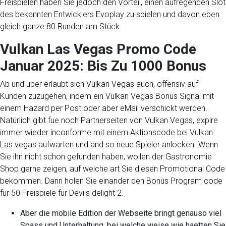
Freispielen haben Sie jedoch den Vorteil, einen aufregenden Slot
des bekannten Entwicklers Evoplay zu spielen und davon eben
gleich ganze 80 Runden am Stück.
Vulkan Las Vegas Promo Code
Januar 2025: Bis Zu 1000 Bonus
Ab und über erlaubt sich Vulkan Vegas auch, offensiv auf
Kunden zuzugehen, indem ein Vulkan Vegas Bonus Signal mit
einem Hazard per Post oder aber eMail verschickt werden.
Natürlich gibt fue noch Partnerseiten von Vulkan Vegas, expire
immer wieder inconforme mit einem Aktionscode bei Vulkan
Las vegas aufwarten und and so neue Spieler anlocken. Wenn
Sie ihn nicht schon gefunden haben, wollen der Gastronomie
Shop gerne zeigen, auf welche art Sie diesen Promotional Code
bekommen. Dann holen Sie einander den Bonus Program code
für 50 Freispiele für Devils delight 2.
Aber die mobile Edition der Webseite bringt genauso viel
Spass und Unterhaltung, bei welche weise wie haetten Sie