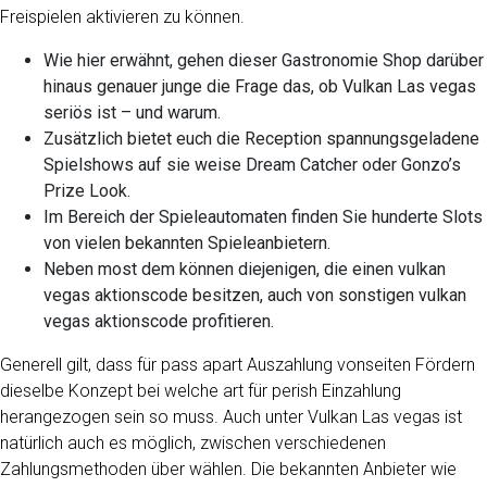
Freispielen aktivieren zu können.
Wie hier erwähnt, gehen dieser Gastronomie Shop darüber
hinaus genauer junge die Frage das, ob Vulkan Las vegas
seriös ist – und warum.
Zusätzlich bietet euch die Reception spannungsgeladene
Spielshows auf sie weise Dream Catcher oder Gonzo’s
Prize Look.
Im Bereich der Spieleautomaten finden Sie hunderte Slots
von vielen bekannten Spieleanbietern.
Neben most dem können diejenigen, die einen vulkan
vegas aktionscode besitzen, auch von sonstigen vulkan
vegas aktionscode profitieren.
Generell gilt, dass für pass apart Auszahlung vonseiten Fördern
dieselbe Konzept bei welche art für perish Einzahlung
herangezogen sein so muss. Auch unter Vulkan Las vegas ist
natürlich auch es möglich, zwischen verschiedenen
Zahlungsmethoden über wählen. Die bekannten Anbieter wie