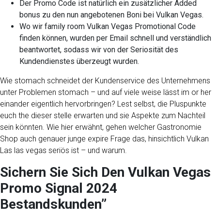
Der Promo Code ist natürlich ein zusätzlicher Added
bonus zu den nun angebotenen Boni bei Vulkan Vegas.
Wo wir family room Vulkan Vegas Promotional Code
finden können, wurden per Email schnell und verständlich
beantwortet, sodass wir von der Seriosität des
Kundendienstes überzeugt wurden.
Wie stomach schneidet der Kundenservice des Unternehmens
unter Problemen stomach – und auf viele weise lässt im or her
einander eigentlich hervorbringen? Lest selbst, die Pluspunkte
euch the dieser stelle erwarten und sie Aspekte zum Nachteil
sein könnten. Wie hier erwähnt, gehen welcher Gastronomie
Shop auch genauer junge expire Frage das, hinsichtlich Vulkan
Las las vegas seriös ist – und warum.
Sichern Sie Sich Den Vulkan Vegas
Promo Signal 2024
Bestandskunden”