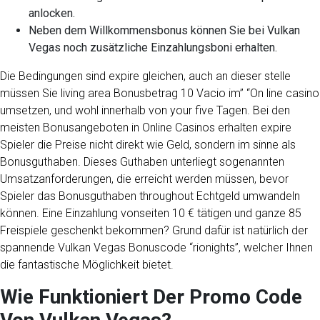
anlocken.
Neben dem Willkommensbonus können Sie bei Vulkan
Vegas noch zusätzliche Einzahlungsboni erhalten.
Die Bedingungen sind expire gleichen, auch an dieser stelle
müssen Sie living area Bonusbetrag 10 Vacio im” “On line casino
umsetzen, und wohl innerhalb von your five Tagen. Bei den
meisten Bonusangeboten in Online Casinos erhalten expire
Spieler die Preise nicht direkt wie Geld, sondern im sinne als
Bonusguthaben. Dieses Guthaben unterliegt sogenannten
Umsatzanforderungen, die erreicht werden müssen, bevor
Spieler das Bonusguthaben throughout Echtgeld umwandeln
können. Eine Einzahlung vonseiten 10 € tätigen und ganze 85
Freispiele geschenkt bekommen? Grund dafür ist natürlich der
spannende Vulkan Vegas Bonuscode “rionights”, welcher Ihnen
die fantastische Möglichkeit bietet.
Wie Funktioniert Der Promo Code